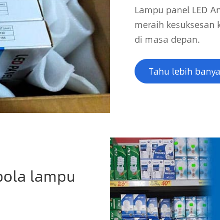
Lampu panel LED An
meraih kesuksesan k
di masa depan.
Tahu lebih bany
 bola lampu