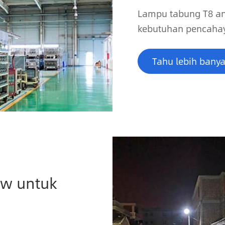
Lampu tabung T8 a
kebutuhan pencahay
Tahu lebih bany
0w untuk