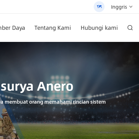
Inggris


ber Daya
Tentang Kami
Hubungi kami

yang dapat disesuaikan (AN-SLZ2)
 AN-SCI-PRO2000/3200
/3200 - 翻译中...
di dinding
AN-SCI-EVO10200 Solar Inverter seri AN-SCI-EVO
Inverter surya seri AN-SCI-ES AN-SCI-ES1000/1500
Lampu Jalan tenaga surya All-In-One Paten (SLV2)
Baterai Lithium pasang dinding seri an-lpb-npro 48V200AH
 surya Anero
hanya membuat orang memahami rincian sistem