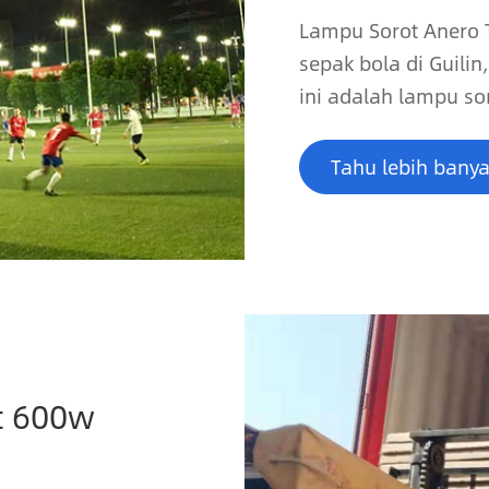
Lampu Sorot Anero
sepak bola di Guili
ini adalah lampu so
Tahu lebih bany
t 600w