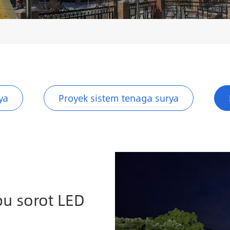
ya
Proyek sistem tenaga surya
pu sorot LED