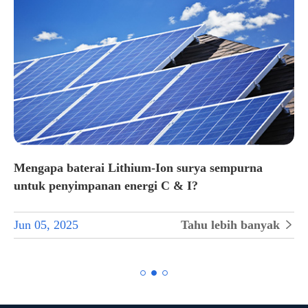
Mengapa baterai Lithium-Ion surya sempurna
untuk penyimpanan energi C & I?
Jun 05, 2025
Tahu lebih banyak

