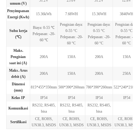
51.2V
25.6V
51.2V
12.8V
umum (V)
Penyimpanan
15.36kWh
7.68WH
15.36WH
3840WH
Energi (Kwh)
Pengisian daya:
Pengisian daya:
Pengisian daya:
Biaya: 0-55 ℃
Suhu kerja
0-55 °C
0-55 °C
0-55 °C
Pelepasan: -20-
(℃)
Pelepasan: -20-
Pelepasan: -20-
Pelepasan: -20-
60 ℃
60 °C
60 °C
60 °C
Maks.
Pengisian
200A
150A
200A
150A
saat ini (A)
Maks. Arus
200A
150A
200A
250A
debit (A)
Dimensi
815*455*350mm
500*390*260mm
786*390*260mm
522*240*218m
(mm)
Kelas IP
IP54
IP54
IP54
IP54
RS232, RS485,
RS232, RS485,
RS232, RS485,
Komunikasi
bisa
bisa
bisa
CE, ROHS,
CE, ROHS,
CE, ROHS,
CE, ROHS,
Sertifikasi
UN38.3, MSDS
UN38.3, MSDS
UN38.3, MSDS
UN38.3, MSDS