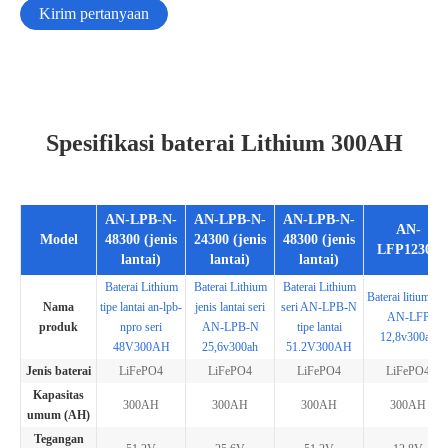
Kirim pertanyaan
Spesifikasi baterai Lithium 300AH
AN-LPB-N-
AN-LPB-N-
AN-LPB-N-
AN-
Model
48300 (jenis
24300 (jenis
48300 (jenis
LFP12300
lantai)
lantai)
lantai)
Baterai Lithium
Baterai Lithium
Baterai Lithium
Baterai litium ser
Nama
tipe lantai an-lpb-
jenis lantai seri
seri AN-LPB-N
AN-LFP
produk
npro seri
AN-LPB-N
tipe lantai
12,8v300ah
48V300AH
25,6v300ah
51.2V300AH
Jenis baterai
LiFePO4
LiFePO4
LiFePO4
LiFePO4
Kapasitas
300AH
300AH
300AH
300AH
umum (AH)
Tegangan