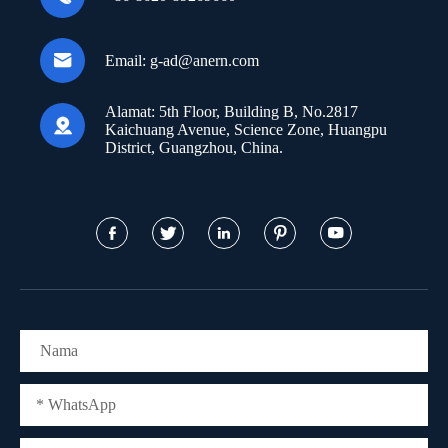

Email:
g-ad@anern.com
Alamat:
5th Floor, Building B, No.2817

Kaichuang Avenue, Science Zone, Huangpu
District, Guangzhou, China.




