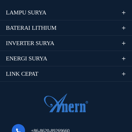
LAMPU SURYA

BATERAI LITHIUM

INVERTER SURYA

ENERGI SURYA

LINK CEPAT


+86-8620-89269660