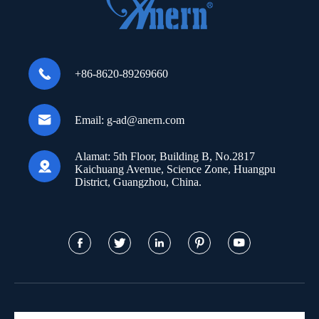

+86-8620-89269660

Email:
g-ad@anern.com
Alamat:
5th Floor, Building B, No.2817

Kaichuang Avenue, Science Zone, Huangpu
District, Guangzhou, China.




