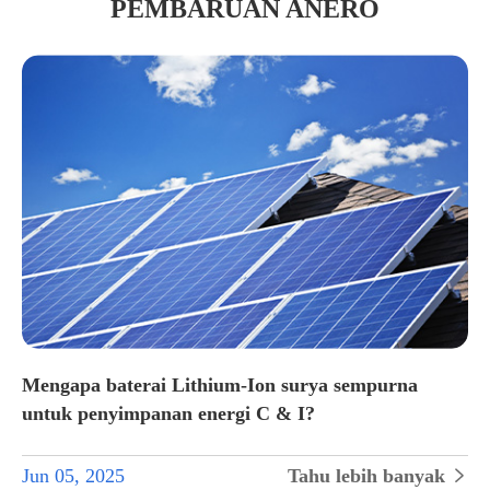
PEMBARUAN ANERO
Mengapa baterai Lithium-Ion surya sempurna
untuk penyimpanan energi C & I?
Jun 05, 2025
Tahu lebih banyak

