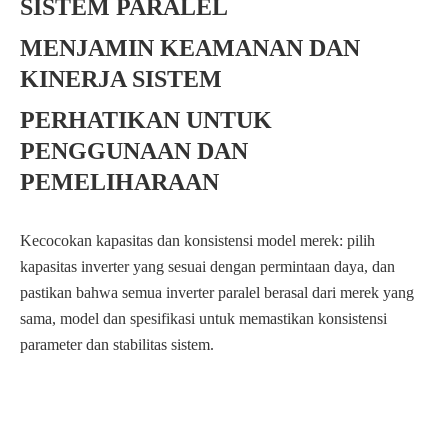
SISTEM PARALEL
MENJAMIN KEAMANAN DAN
KINERJA SISTEM
PERHATIKAN UNTUK
PENGGUNAAN DAN
PEMELIHARAAN
Kecocokan kapasitas dan konsistensi model merek: pilih
kapasitas inverter yang sesuai dengan permintaan daya, dan
pastikan bahwa semua inverter paralel berasal dari merek yang
sama, model dan spesifikasi untuk memastikan konsistensi
parameter dan stabilitas sistem.
Protokol komunikasi dan mode paralel: memahami protokol
Konsistensi tegangan Output dan ukuran perlindungan: saat
Gunakan lingkungan dan pemeliharaan teratur: tempatkan
komunikasi inverter untuk memastikan bahwa inverter paralel
menggunakan paralel, memastikan bahwa tegangan output
inverter di lingkungan yang cocok untuk menghindari faktor
dapat berkomunikasi dan bekerja sama dengan benar. Pilih mode
setiap inverter konsisten untuk menghindari gangguan dan
merugikan seperti kelembaban, suhu tinggi dan debu.