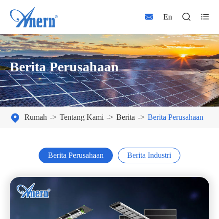



En
Berita Perusahaan

Rumah
Tentang Kami
Berita
Berita Perusahaan
Berita Perusahaan
Berita Industri