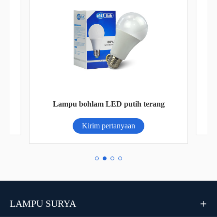
La
Lampu bohlam LED putih terang
Kirim pertanyaan
LAMPU SURYA
