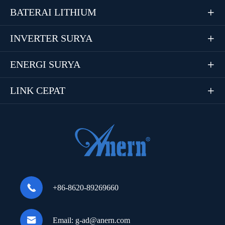
BATERAI LITHIUM

INVERTER SURYA

ENERGI SURYA

LINK CEPAT


+86-8620-89269660

Email:
g-ad@anern.com