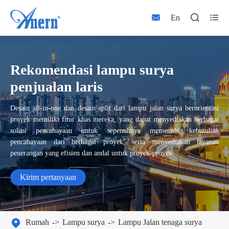



En
Rekomendasi lampu surya
penjualan laris
Desain all-in-one dan desain split dari lampu jalan surya berorientasi
proyek memiliki fitur khas mereka, yang dapat menyediakan berbagai
solusi pencahayaan untuk sepenuhnya memenuhi kebutuhan
pencahayaan dari berbagai proyek, serta menyediakan layanan
penerangan yang efisien dan andal untuk proyek-proyek.
Kirim pertanyaan

Rumah
Lampu surya
Lampu Jalan tenaga surya