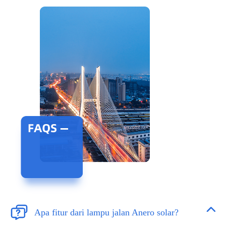


Apa fitur dari lampu jalan Anero solar?