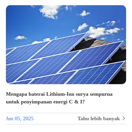
Mengapa baterai Lithium-Ion surya sempurna
untuk penyimpanan energi C & I?
Jun 05, 2025
Tahu lebih banyak

