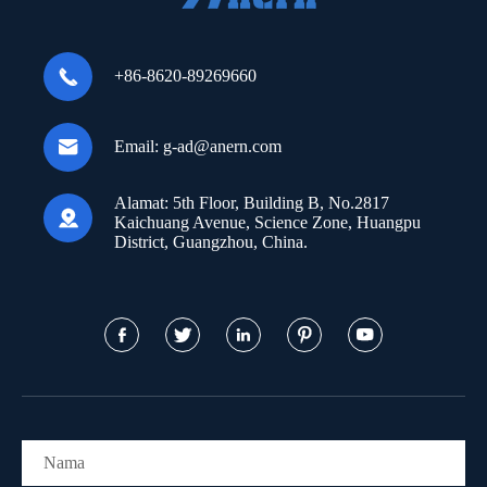

+86-8620-89269660

Email:
g-ad@anern.com
Alamat:
5th Floor, Building B, No.2817

Kaichuang Avenue, Science Zone, Huangpu
District, Guangzhou, China.




