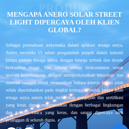
MENGAPA ANERO SOLAR STREET
LIGHT DIPERCAYA OLEH KLIEN
GLOBAL?
Sebagai perusahaan terkemuka dalam aplikasi tenaga surya,
Anero memiliki 15 tahun pengalaman proyek dalam industri
lampu jalanan tenaga surya, dengan kinerja terbaik dan desain
berkualitas tinggi. Tim litbang aneran berkomitmen untuk
inovasi berkelanjutan dengan memperkenalkan teknologi dan
material canggih untuk memastikan bahwa kinerja lampu jalan
selalu dipertahankan pada tingkat tertinggi. Produk lampu jalan
tenaga surya antern telah melakukan pengujian dan sertifikasi
yang ketat, dapat menyesuaikan dengan berbagai lingkungan
dan kondisi cuaca yang keras, dan sangat dipercaya oleh
pelanggan di seluruh dunia.