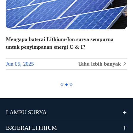
Mengapa baterai Lithium-Ion surya sempurna
untuk penyimpanan energi C & I?
Jun 05, 2025
Tahu lebih banyak


LAMPU SURYA

BATERAI LITHIUM
