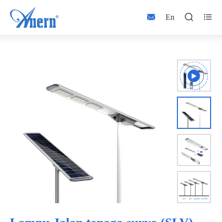



En


