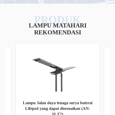
LAMPU MATAHARI
REKOMENDASI
Lampu Jalan daya tenaga surya baterai
ya
Lifepo4 yang dapat disesuaikan (AN-
L
SLZ2)