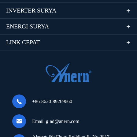
INVERTER SURYA

ENERGI SURYA

LINK CEPAT


+86-8620-89269660

Email:
g-ad@anern.com
Alamat:
5th Floor, Building B, No.2817