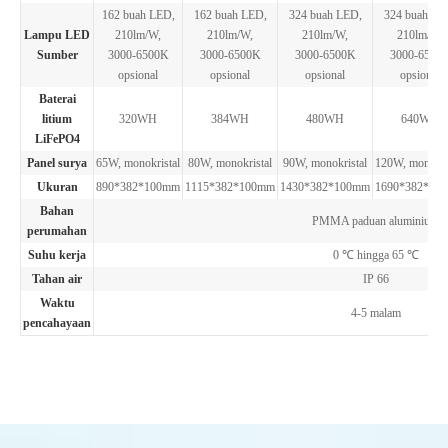
162 buah LED,
162 buah LED,
324 buah LED,
324 buah LE
Lampu LED
210lm/W,
210lm/W,
210lm/W,
210lm/W,
Sumber
3000-6500K
3000-6500K
3000-6500K
3000-6500
opsional
opsional
opsional
opsional
Baterai
litium
320WH
384WH
480WH
640WH
LiFePO4
Panel surya
65W, monokristal
80W, monokristal
90W, monokristal
120W, monokri
Ukuran
890*382*100mm
1115*382*100mm
1430*382*100mm
1690*382*10
Bahan
PMMA paduan aluminium
perumahan
Suhu kerja
0 ℃ hingga 65 ℃
Tahan air
IP 66
Waktu
4-5 malam
pencahayaan