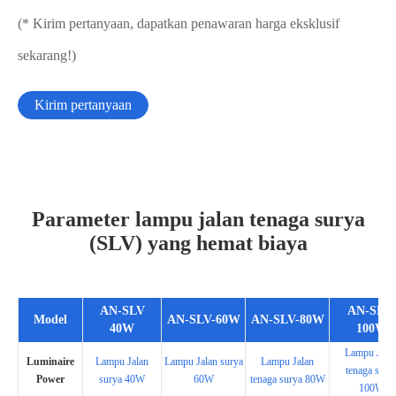
(* Kirim pertanyaan, dapatkan penawaran harga eksklusif
sekarang!)
Kirim pertanyaan
Parameter lampu jalan tenaga surya
(SLV) yang hemat biaya
AN-SLV
AN-SLV-
Model
AN-SLV-60W
AN-SLV-80W
40W
100W
Lampu Jala
Luminaire
Lampu Jalan
Lampu Jalan surya
Lampu Jalan
tenaga sury
Power
surya 40W
60W
tenaga surya 80W
100W