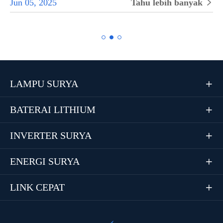
Jun 05, 2025
Tahu lebih banyak


LAMPU SURYA

BATERAI LITHIUM

INVERTER SURYA

ENERGI SURYA

LINK CEPAT
