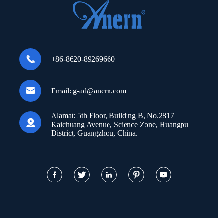

+86-8620-89269660

Email:
g-ad@anern.com
Alamat:
5th Floor, Building B, No.2817

Kaichuang Avenue, Science Zone, Huangpu
District, Guangzhou, China.




