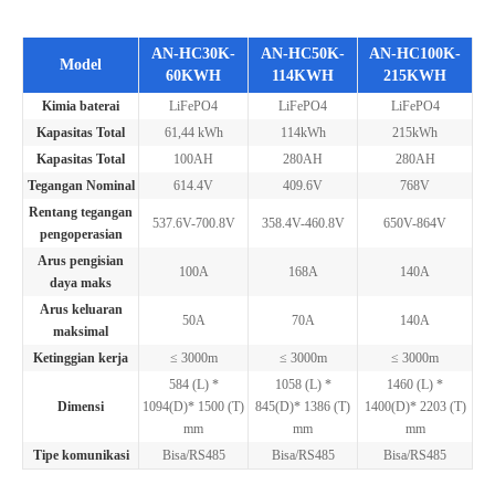
AN-HC30K-
AN-HC50K-
AN-HC100K-
Model
60KWH
114KWH
215KWH
Kimia baterai
LiFePO4
LiFePO4
LiFePO4
Kapasitas Total
61,44 kWh
114kWh
215kWh
Kapasitas Total
100AH
280AH
280AH
Tegangan Nominal
614.4V
409.6V
768V
Rentang tegangan
537.6V-700.8V
358.4V-460.8V
650V-864V
pengoperasian
Arus pengisian
100A
168A
140A
daya maks
Arus keluaran
50A
70A
140A
maksimal
Ketinggian kerja
≤ 3000m
≤ 3000m
≤ 3000m
584 (L) *
1058 (L) *
1460 (L) *
Dimensi
1094(D)* 1500 (T)
845(D)* 1386 (T)
1400(D)* 2203 (T)
mm
mm
mm
Tipe komunikasi
Bisa/RS485
Bisa/RS485
Bisa/RS485