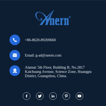

+86-8620-89269660

Email:
g-ad@anern.com
Alamat:
5th Floor, Building B, No.2817

Kaichuang Avenue, Science Zone, Huangpu
District, Guangzhou, China.




