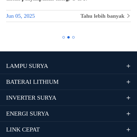
Jun 05, 2025
Tahu lebih banyak


LAMPU SURYA

BATERAI LITHIUM

INVERTER SURYA

ENERGI SURYA

LINK CEPAT
