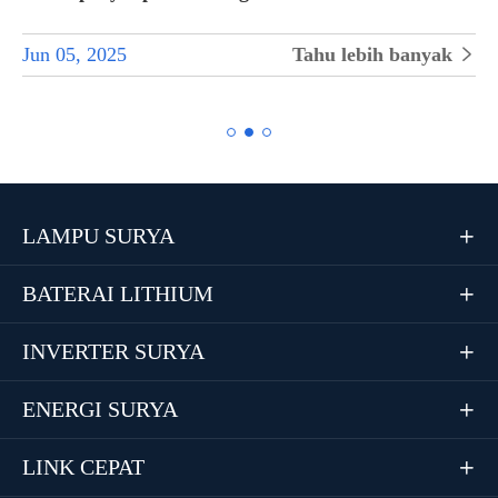
Jun 05, 2025
Tahu lebih banyak


LAMPU SURYA

BATERAI LITHIUM

INVERTER SURYA

ENERGI SURYA

LINK CEPAT
