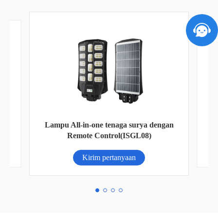
gan
Baterai litium seri AN-LFP 12,8v300ah
Kirim pertanyaan