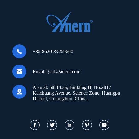

+86-8620-89269660

Email:
g-ad@anern.com
Alamat:
5th Floor, Building B, No.2817

Kaichuang Avenue, Science Zone, Huangpu
District, Guangzhou, China.




