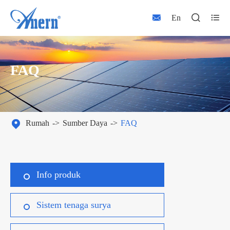



En
FAQ

Rumah
Sumber Daya
FAQ
Info produk
Sistem tenaga surya