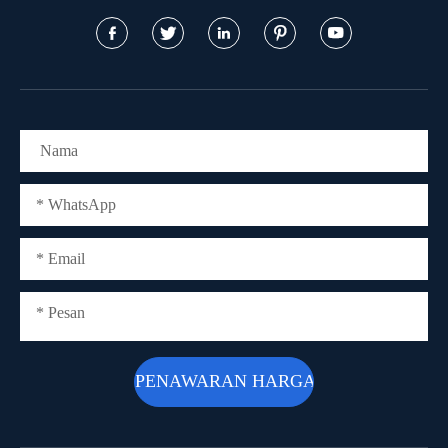




