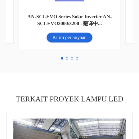
AN-
L
Lampu Jalan tenaga surya 150W
Kirim pertanyaan
TERKAIT PROYEK LAMPU LED