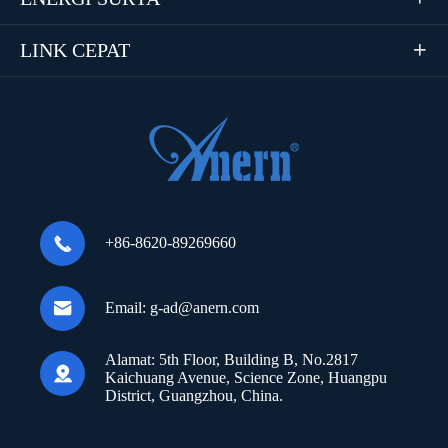
LINK CEPAT


+86-8620-89269660

Email:
g-ad@anern.com
Alamat:
5th Floor, Building B, No.2817

Kaichuang Avenue, Science Zone, Huangpu
District, Guangzhou, China.