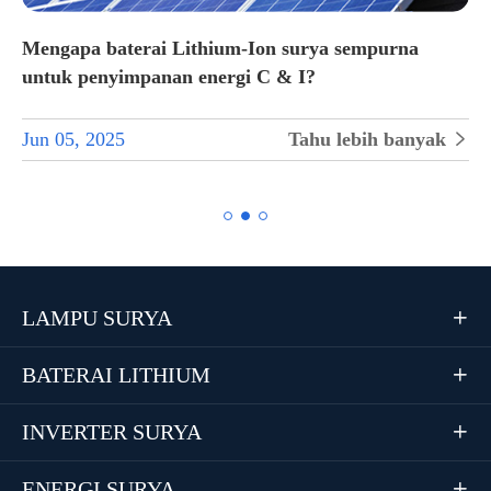
Mengapa baterai Lithium-Ion surya sempurna
untuk penyimpanan energi C & I?
Jun 05, 2025
Tahu lebih banyak


LAMPU SURYA

BATERAI LITHIUM

INVERTER SURYA

ENERGI SURYA
