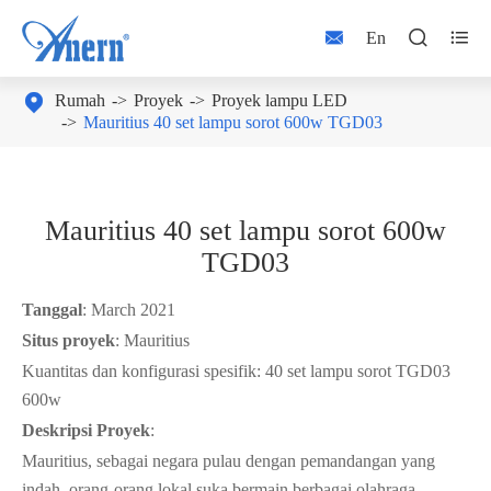



En

Rumah
Proyek
Proyek lampu LED
Mauritius 40 set lampu sorot 600w TGD03
Mauritius 40 set lampu sorot 600w
TGD03
Tanggal
: March 2021
Situs proyek
: Mauritius
Kuantitas dan konfigurasi spesifik: 40 set lampu sorot TGD03
600w
Deskripsi Proyek
:
Mauritius, sebagai negara pulau dengan pemandangan yang
indah, orang-orang lokal suka bermain berbagai olahraga