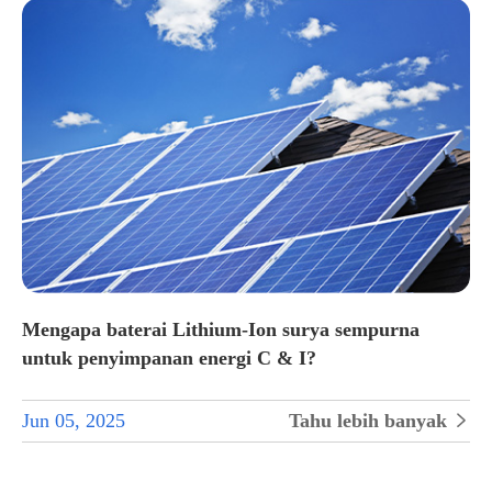
Mengapa baterai Lithium-Ion surya sempurna
untuk penyimpanan energi C & I?
Jun 05, 2025
Tahu lebih banyak

