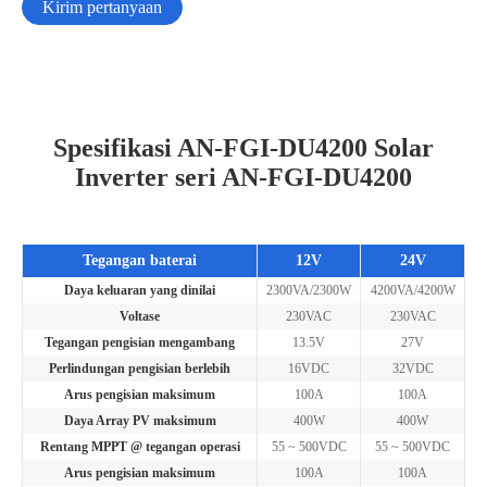
Kirim pertanyaan
Spesifikasi AN-FGI-DU4200 Solar
Inverter seri AN-FGI-DU4200
Tegangan baterai
12V
24V
Daya keluaran yang dinilai
2300VA/2300W
4200VA/4200W
Voltase
230VAC
230VAC
Tegangan pengisian mengambang
13.5V
27V
Perlindungan pengisian berlebih
16VDC
32VDC
Arus pengisian maksimum
100A
100A
Daya Array PV maksimum
400W
400W
Rentang MPPT @ tegangan operasi
55 ~ 500VDC
55 ~ 500VDC
Arus pengisian maksimum
100A
100A