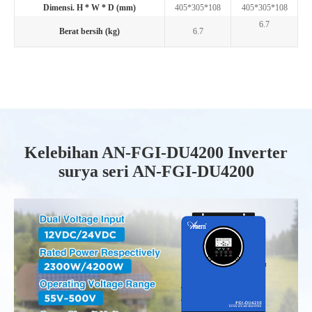
Dimensi. H * W * D (mm)
405*305*108
405*305*108
6.7
Berat bersih (kg)
6.7
Kelebihan AN-FGI-DU4200 Inverter
surya seri AN-FGI-DU4200