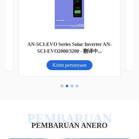
ggal
In
AN-SCI-EVO Series Solar Inverter AN-
SCI-EVO2000/3200 - 翻译中...
Kirim pertanyaan
PEMBARUAN ANERO