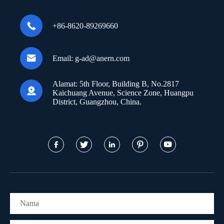

+86-8620-89269660

Email:
g-ad@anern.com
Alamat:
5th Floor, Building B, No.2817

Kaichuang Avenue, Science Zone, Huangpu
District, Guangzhou, China.




