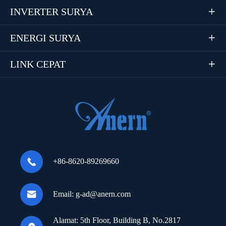
INVERTER SURYA

ENERGI SURYA

LINK CEPAT


+86-8620-89269660

Email:
g-ad@anern.com
Alamat:
5th Floor, Building B, No.2817