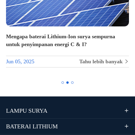
Mengapa baterai Lithium-Ion surya sempurna
untuk penyimpanan energi C & I?
Jun 05, 2025
Tahu lebih banyak


LAMPU SURYA

BATERAI LITHIUM
