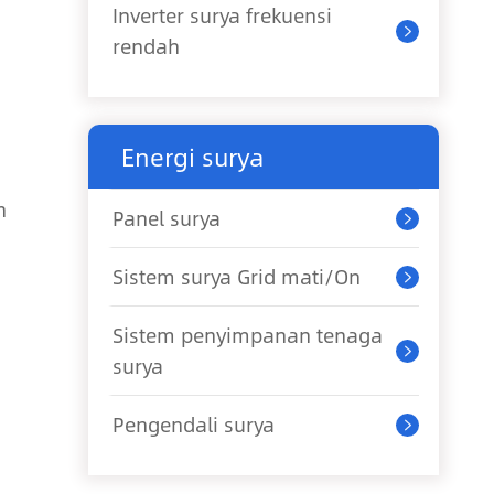
Inverter surya frekuensi

rendah
Energi surya
n
Panel surya

Sistem surya Grid mati/On

Sistem penyimpanan tenaga

surya
Pengendali surya
