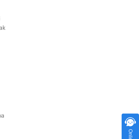
i
ak
ya