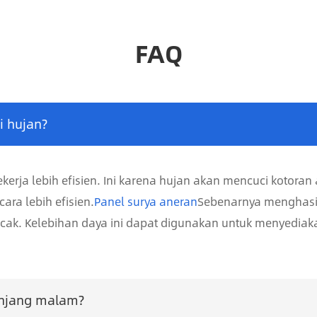
FAQ
i hujan?
erja lebih efisien. Ini karena hujan akan mencuci kotor
ra lebih efisien.
Panel surya aneran
Sebenarnya menghasilk
cak. Kelebihan daya ini dapat digunakan untuk menyedia
anjang malam?