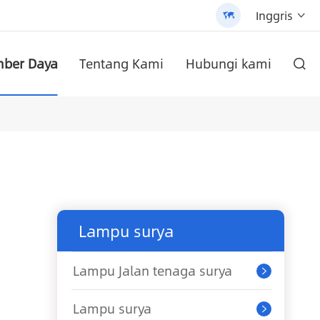
Inggris


ber Daya
Tentang Kami
Hubungi kami

yang dapat disesuaikan (AN-SLZ2)
 AN-SCI-PRO2000/3200
/3200 - 翻译中...
di dinding
AN-SCI-EVO10200 Solar Inverter seri AN-SCI-EVO
Inverter surya seri AN-SCI-ES AN-SCI-ES1000/1500
Lampu Jalan tenaga surya All-In-One Paten (SLV2)
Baterai Lithium pasang dinding seri an-lpb-npro 48V200AH
Lampu surya
Lampu Jalan tenaga surya

Lampu surya
