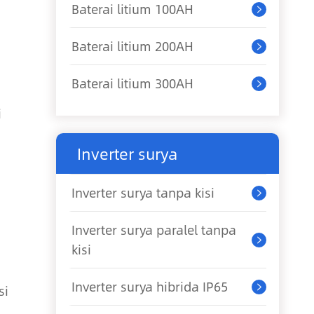
Baterai litium 100AH

Baterai litium 200AH

Baterai litium 300AH

i
Inverter surya
Inverter surya tanpa kisi

Inverter surya paralel tanpa

kisi
Inverter surya hibrida IP65
si
