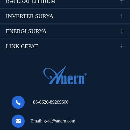
BATERAI LITHIUM

INVERTER SURYA

ENERGI SURYA

LINK CEPAT


+86-8620-89269660

Email:
g-ad@anern.com