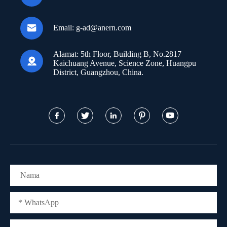

Email:
g-ad@anern.com
Alamat:
5th Floor, Building B, No.2817

Kaichuang Avenue, Science Zone, Huangpu
District, Guangzhou, China.




