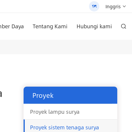
Inggris


ber Daya
Tentang Kami
Hubungi kami

yang dapat disesuaikan (AN-SLZ2)
 AN-SCI-PRO2000/3200
/3200 - 翻译中...
di dinding
AN-SCI-EVO10200 Solar Inverter seri AN-SCI-EVO
Inverter surya seri AN-SCI-ES AN-SCI-ES1000/1500
Lampu Jalan tenaga surya All-In-One Paten (SLV2)
Baterai Lithium pasang dinding seri an-lpb-npro 48V200AH
a
Proyek
Proyek lampu surya
Proyek sistem tenaga surya