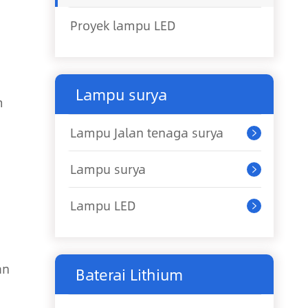
Proyek lampu LED
Lampu surya
m
Lampu Jalan tenaga surya

Lampu surya

Lampu LED

an
Baterai Lithium