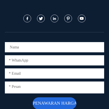




