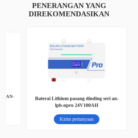
PENERANGAN YANG
DIREKOMENDASIKAN
 AN-
I
Baterai Lithium pasang dinding seri an-
lpb-npro 24V100AH
Kirim pertanyaan