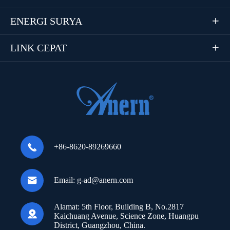
ENERGI SURYA

LINK CEPAT


+86-8620-89269660

Email:
g-ad@anern.com
Alamat:
5th Floor, Building B, No.2817

Kaichuang Avenue, Science Zone, Huangpu
District, Guangzhou, China.