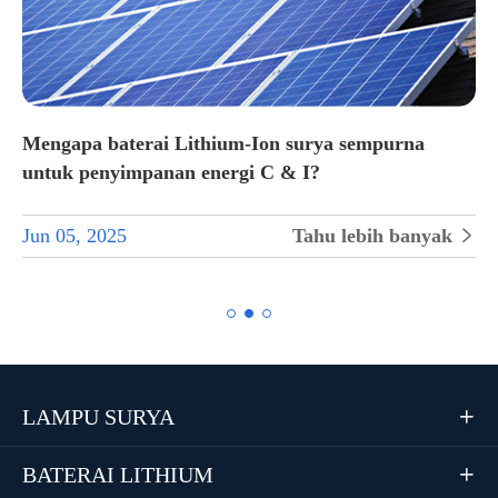
Mengapa baterai Lithium-Ion surya sempurna
untuk penyimpanan energi C & I?
Jun 05, 2025
Tahu lebih banyak


LAMPU SURYA

BATERAI LITHIUM
