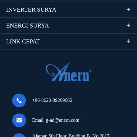
INVERTER SURYA

ENERGI SURYA

LINK CEPAT


+86-8620-89269660

Email:
g-ad@anern.com
Alamat:
5th Floor, Building B, No.2817