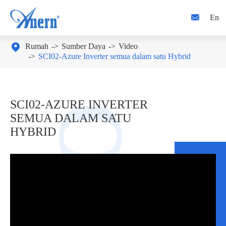

En

Rumah
Sumber Daya
Video
SCI02-Azure Inverter semua dalam satu Hybrid
SCI02-AZURE INVERTER
SEMUA DALAM SATU
HYBRID