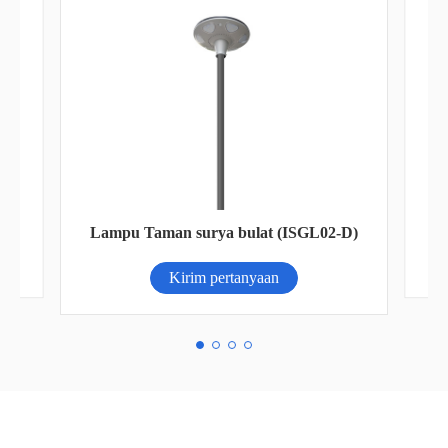
Baterai litium dinding seri an-lpb-nplus
-D)
(51.2V300AH)
Kirim pertanyaan