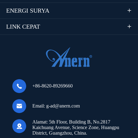
ENERGI SURYA

LINK CEPAT


+86-8620-89269660

Email:
g-ad@anern.com
Alamat:
5th Floor, Building B, No.2817

Kaichuang Avenue, Science Zone, Huangpu
District, Guangzhou, China.