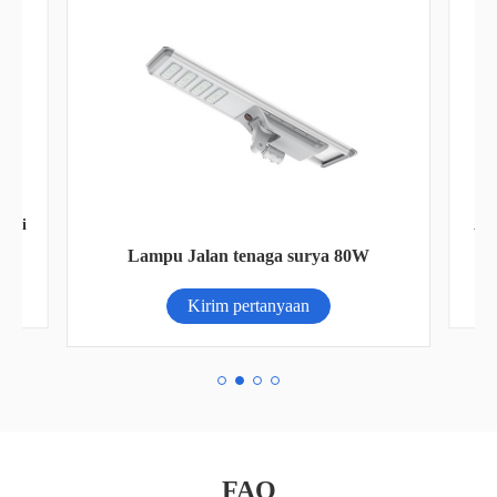
erai
AN-
Lampu Jalan tenaga surya 80W
Kirim pertanyaan
FAQ