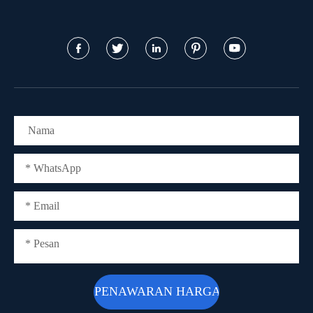




