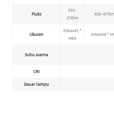
255-
Fluks
450-475l
270lm
Intrav45 *
Ukuran
Intrav50 * H
H84
Suhu warna
CRI
Dasar lampu