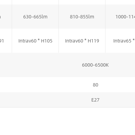
m
630-665lm
810-855lm
1000-11
91
Intrav60 * H105
Intrav60 * H119
Intrav65 
6000-6500K
80
E27