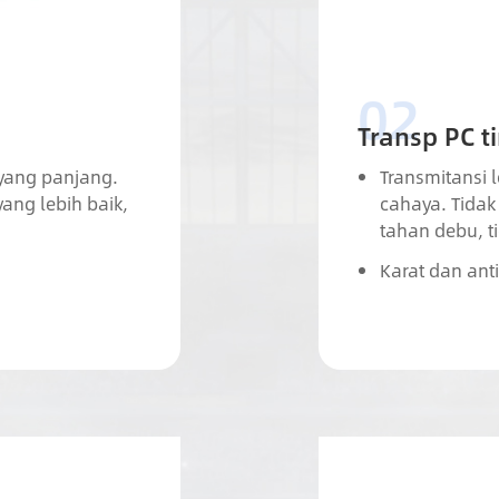
Transp PC t
 yang panjang.
Transmitansi 
ang lebih baik,
cahaya. Tidak 
tahan debu, 
Karat dan ant