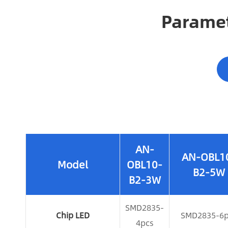
Paramet
AN-
AN-OBL1
Model
OBL10-
B2-5W
B2-3W
SMD2835-
Chip LED
SMD2835-6p
4pcs