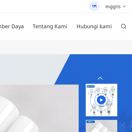
Inggris


ber Daya
Tentang Kami
Hubungi kami

yang dapat disesuaikan (AN-SLZ2)
 AN-SCI-PRO2000/3200
/3200 - 翻译中...
di dinding
AN-SCI-EVO10200 Solar Inverter seri AN-SCI-EVO
Inverter surya seri AN-SCI-ES AN-SCI-ES1000/1500
Lampu Jalan tenaga surya All-In-One Paten (SLV2)
Baterai Lithium pasang dinding seri an-lpb-npro 48V200AH

