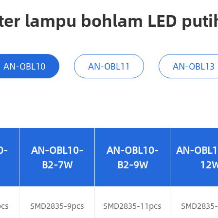
er lampu bohlam LED puti
AN-OBL10
AN-OBL11
AN-OBL13
0-
AN-OBL10-
AN-OBL10-
AN-OBL1
B2-7W
B2-9W
12
cs
SMD2835-9pcs
SMD2835-11pcs
SMD2835-