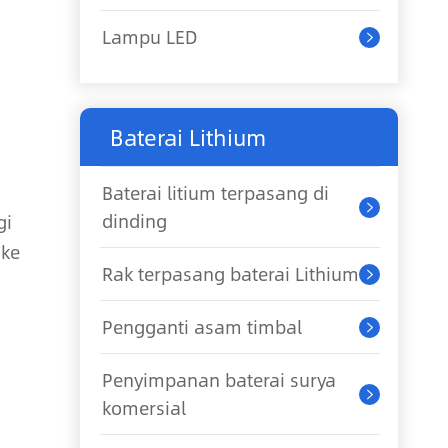
Lampu LED

Baterai Lithium
Baterai litium terpasang di

dinding
gi
 ke
Rak terpasang baterai Lithium

s
Pengganti asam timbal

Penyimpanan baterai surya

komersial