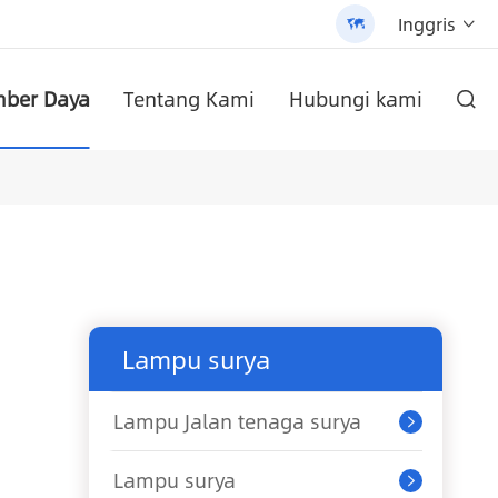
Inggris


ber Daya
Tentang Kami
Hubungi kami

yang dapat disesuaikan (AN-SLZ2)
 AN-SCI-PRO2000/3200
/3200 - 翻译中...
di dinding
AN-SCI-EVO10200 Solar Inverter seri AN-SCI-EVO
Inverter surya seri AN-SCI-ES AN-SCI-ES1000/1500
Lampu Jalan tenaga surya All-In-One Paten (SLV2)
Baterai Lithium pasang dinding seri an-lpb-npro 48V200AH
Lampu surya
Lampu Jalan tenaga surya

Lampu surya
