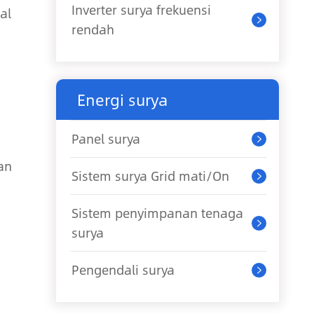
Inverter surya frekuensi
al

rendah
Energi surya
Panel surya

an
Sistem surya Grid mati/On

Sistem penyimpanan tenaga

surya
Pengendali surya
