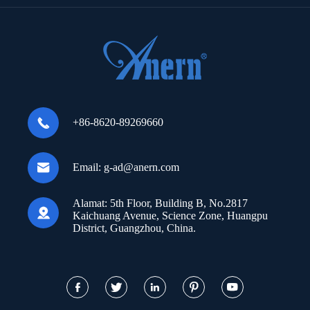

+86-8620-89269660

Email:
g-ad@anern.com
Alamat:
5th Floor, Building B, No.2817

Kaichuang Avenue, Science Zone, Huangpu
District, Guangzhou, China.




