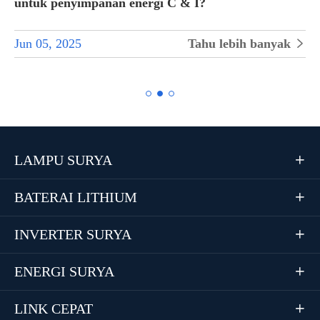
untuk penyimpanan energi C & I?
Jun 05, 2025
Tahu lebih banyak


LAMPU SURYA

BATERAI LITHIUM

INVERTER SURYA

ENERGI SURYA

LINK CEPAT
