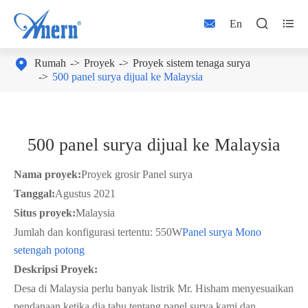



En

Rumah
Proyek
Proyek sistem tenaga surya
500 panel surya dijual ke Malaysia
500 panel surya dijual ke Malaysia
Nama proyek:
Proyek grosir Panel surya
Tanggal:
Agustus 2021
Situs proyek:
Malaysia
Jumlah dan konfigurasi tertentu: 550W
Panel surya Mono
setengah potong
Deskripsi Proyek:
Desa di Malaysia perlu banyak listrik Mr. Hisham menyesuaikan
pendanaan ketika dia tahu tentang panel surya kami dan