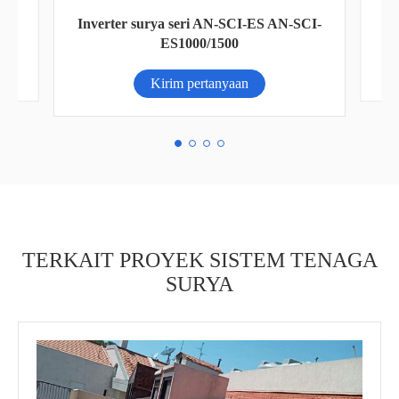
CI-
Ba
Lampu Jalan Surya 50W
Kirim pertanyaan
TERKAIT PROYEK SISTEM TENAGA
SURYA