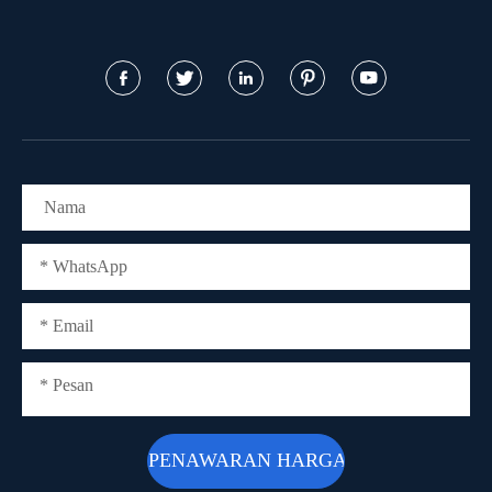




