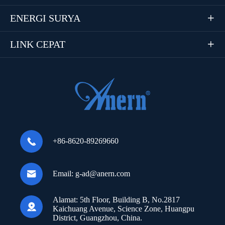
ENERGI SURYA

LINK CEPAT


+86-8620-89269660

Email:
g-ad@anern.com
Alamat:
5th Floor, Building B, No.2817

Kaichuang Avenue, Science Zone, Huangpu
District, Guangzhou, China.