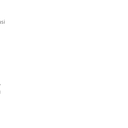
si
,
g