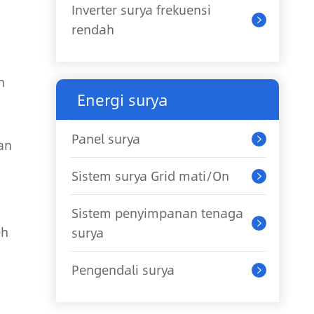
Inverter surya frekuensi

rendah
n
Energi surya
Panel surya

an
Sistem surya Grid mati/On

Sistem penyimpanan tenaga

eh
surya
Pengendali surya
