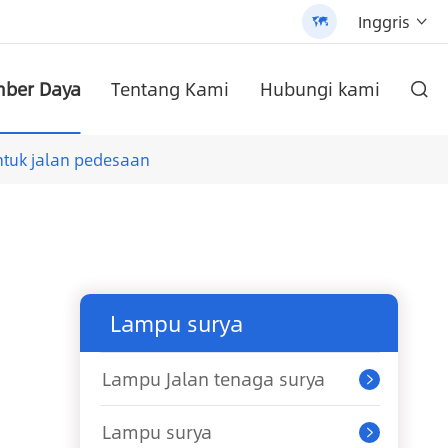
Inggris


ber Daya
Tentang Kami
Hubungi kami

yang dapat disesuaikan (AN-SLZ2)
 AN-SCI-PRO2000/3200
/3200 - 翻译中...
di dinding
AN-SCI-EVO10200 Solar Inverter seri AN-SCI-EVO
Inverter surya seri AN-SCI-ES AN-SCI-ES1000/1500
Lampu Jalan tenaga surya All-In-One Paten (SLV2)
Baterai Lithium pasang dinding seri an-lpb-npro 48V200AH
tuk jalan pedesaan
Lampu surya
Lampu Jalan tenaga surya

Lampu surya
