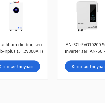
ai litium dinding seri
AN-SCI-EVO10200 S
pb-nplus (51.2V300AH)
Inverter seri AN-SC
Kirim pertanyaan
Kirim pertanyaa