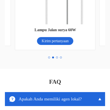
N-
L
Lampu Jalan surya 60W
Kirim pertanyaan
FAQ

Apakah Anda memiliki agen lokal?
