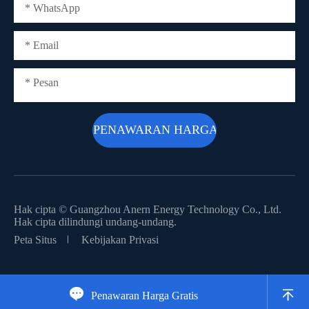
Hak cipta ©
Guangzhou Anern Energy Technology Co., Ltd.
Hak cipta dilindungi undang-undang.
Peta Situs
Kebijakan Privasi


Penawaran Harga Gratis