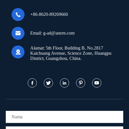

+86-8620-89269660

Email:
g-ad@anern.com
Alamat:
5th Floor, Building B, No.2817

Kaichuang Avenue, Science Zone, Huangpu
District, Guangzhou, China.




