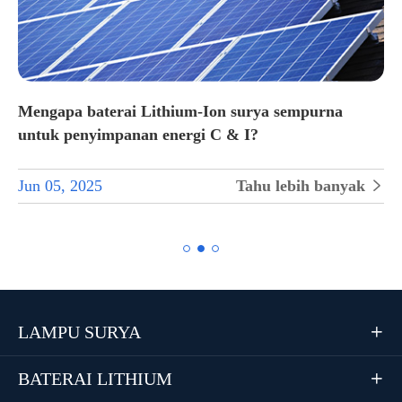
Mengapa baterai Lithium-Ion surya sempurna
untuk penyimpanan energi C & I?
Jun 05, 2025
Tahu lebih banyak


LAMPU SURYA

BATERAI LITHIUM
