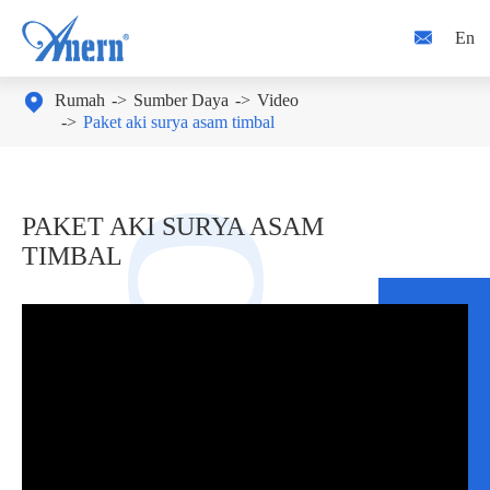

En

Rumah
Sumber Daya
Video
Paket aki surya asam timbal
PAKET AKI SURYA ASAM
TIMBAL