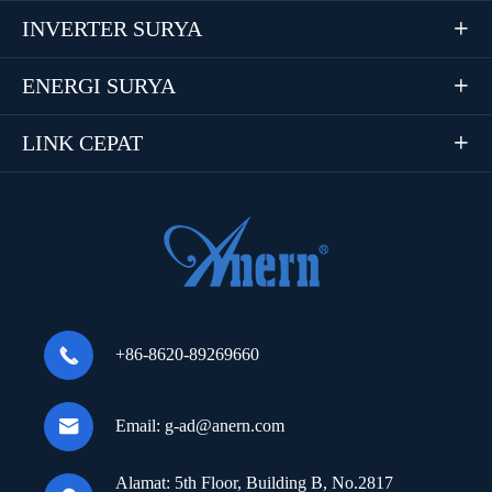
INVERTER SURYA

ENERGI SURYA

LINK CEPAT


+86-8620-89269660

Email:
g-ad@anern.com
Alamat:
5th Floor, Building B, No.2817