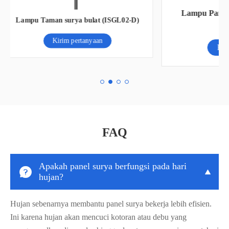
S
Lampu Panel LED terintegrasi putih
-D)
lumen tinggi
Kirim pertanyaan
FAQ
Apakah panel surya berfungsi pada hari


hujan?
Hujan sebenarnya membantu panel surya bekerja lebih efisien.
Ini karena hujan akan mencuci kotoran atau debu yang