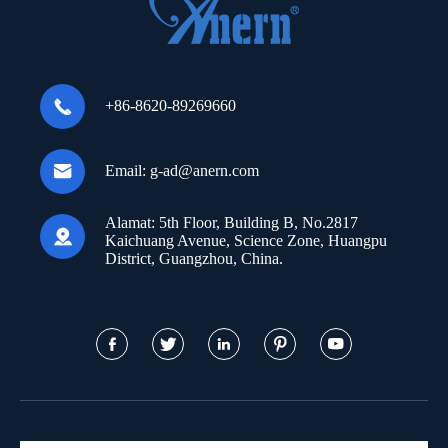

+86-8620-89269660

Email:
g-ad@anern.com
Alamat:
5th Floor, Building B, No.2817

Kaichuang Avenue, Science Zone, Huangpu
District, Guangzhou, China.




