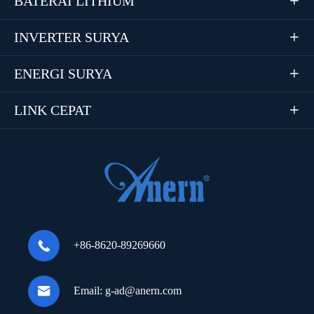
BATERAI LITHIUM

INVERTER SURYA

ENERGI SURYA

LINK CEPAT


+86-8620-89269660

Email:
g-ad@anern.com