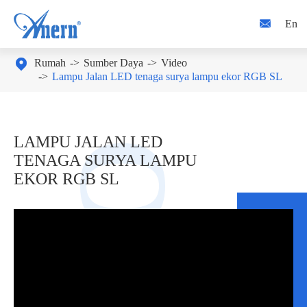

En

Rumah
Sumber Daya
Video
Lampu Jalan LED tenaga surya lampu ekor RGB SL
LAMPU JALAN LED
TENAGA SURYA LAMPU
EKOR RGB SL