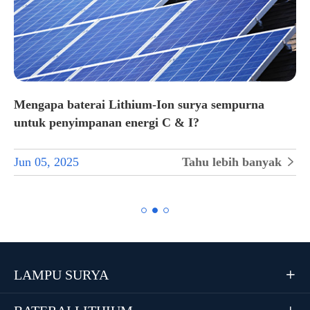
Mengapa baterai Lithium-Ion surya sempurna
untuk penyimpanan energi C & I?
Jun 05, 2025
Tahu lebih banyak


LAMPU SURYA
