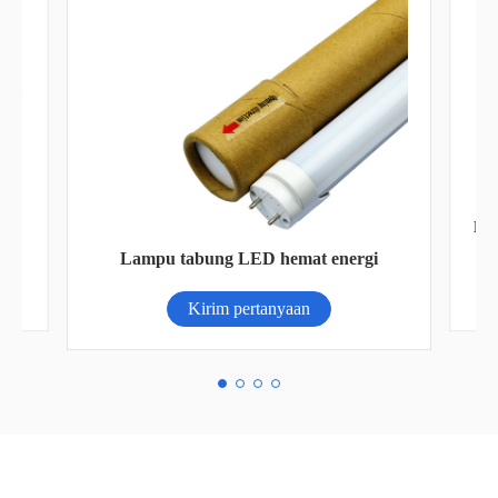
Lampu banjir tenaga surya pintar efisien
gi
(AN-SFL-PL)
Kirim pertanyaan