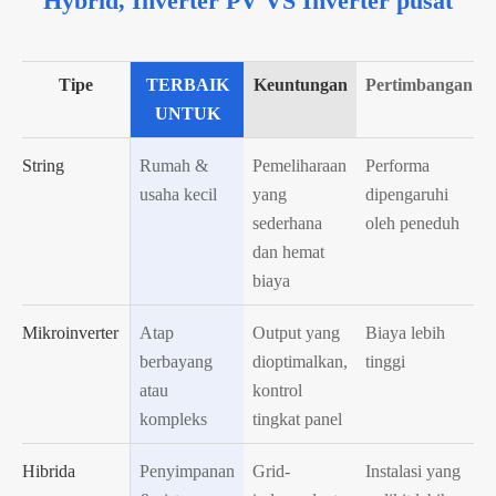
Hybrid, Inverter PV VS Inverter pusat
Tipe
TERBAIK
Keuntungan
Pertimbangan
UNTUK
String
Rumah &
Pemeliharaan
Performa
usaha kecil
yang
dipengaruhi
sederhana
oleh peneduh
dan hemat
biaya
Mikroinverter
Atap
Output yang
Biaya lebih
berbayang
dioptimalkan,
tinggi
atau
kontrol
kompleks
tingkat panel
Hibrida
Penyimpanan
Grid-
Instalasi yang