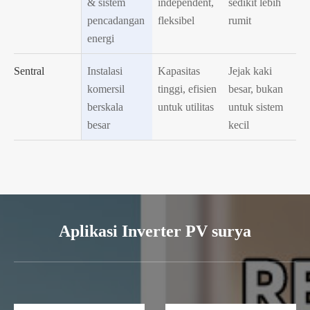
& sistem
independent,
sedikit lebih
pencadangan
fleksibel
rumit
energi
Sentral
Instalasi
Kapasitas
Jejak kaki
komersil
tinggi, efisien
besar, bukan
berskala
untuk utilitas
untuk sistem
besar
kecil
Aplikasi Inverter PV surya