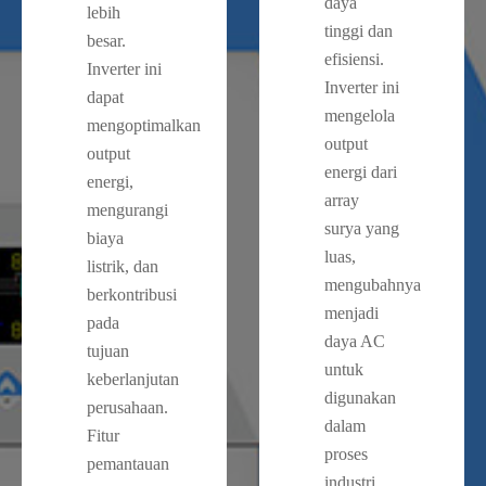
daya
lebih
tinggi dan
besar.
efisiensi.
Inverter ini
Inverter ini
dapat
mengelola
mengoptimalkan
output
output
energi dari
energi,
array
mengurangi
surya yang
biaya
luas,
listrik, dan
mengubahnya
berkontribusi
menjadi
pada
daya AC
tujuan
untuk
keberlanjutan
digunakan
perusahaan.
dalam
Fitur
proses
pemantauan
industri