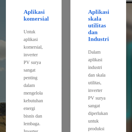
Aplikasi
Aplikasi
komersial
skala
utilitas
dan
Untuk
Industri
aplikasi
komersial,
Dalam
inverter
aplikasi
PV surya
industri
sangat
dan skala
penting
utilitas,
dalam
inverter
mengelola
PV surya
kebutuhan
sangat
energi
diperlukan
bisnis dan
untuk
lembaga.
produksi
Inverter