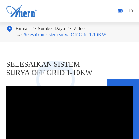

En

Rumah
Sumber Daya
Video
Selesaikan sistem surya Off Grid 1-10KW
SELESAIKAN SISTEM
SURYA OFF GRID 1-10KW