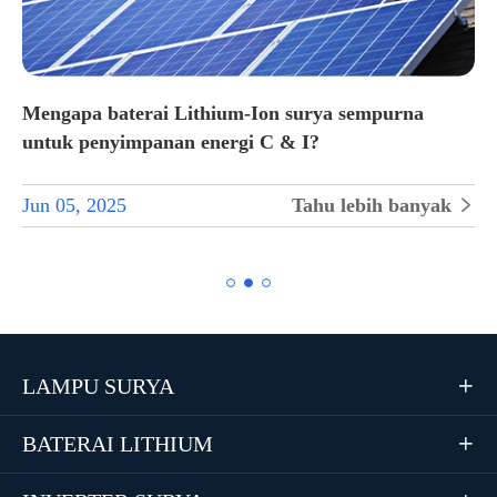
Mengapa baterai Lithium-Ion surya sempurna
untuk penyimpanan energi C & I?
Jun 05, 2025
Tahu lebih banyak


LAMPU SURYA

BATERAI LITHIUM
