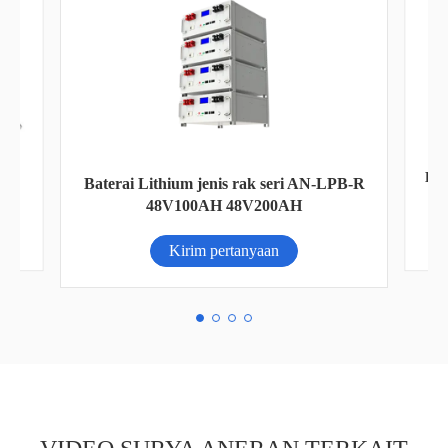
PB-R
Baterai Lithium dinding seri an-lpb-nplus
(25,6v20 0AH//)
Kirim pertanyaan