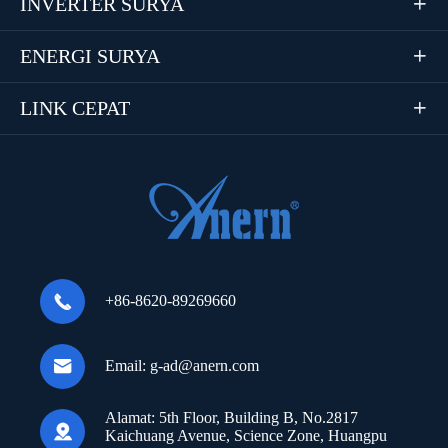
INVERTER SURYA

ENERGI SURYA

LINK CEPAT


+86-8620-89269660

Email:
g-ad@anern.com
Alamat:
5th Floor, Building B, No.2817

Kaichuang Avenue, Science Zone, Huangpu