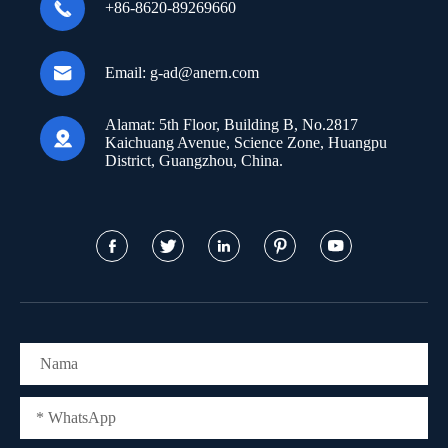

+86-8620-89269660

Email:
g-ad@anern.com
Alamat:
5th Floor, Building B, No.2817

Kaichuang Avenue, Science Zone, Huangpu
District, Guangzhou, China.




