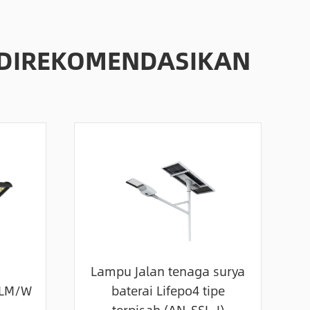
 DIREKOMENDASIKAN
Lampu Jalan tenaga surya
0LM/W
baterai Lifepo4 tipe
terpisah (AN-SSL-I)