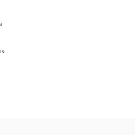
a
isi