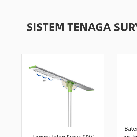
SISTEM TENAGA SU
Bater
Lampu Jalan Surya 50W
an-l