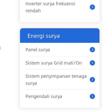
Inverter surya frekuensi

rendah
Energi surya
i
Panel surya

Sistem surya Grid mati/On

Sistem penyimpanan tenaga

surya
Pengendali surya
