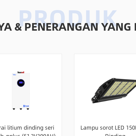
RYA & PENERANGAN YANG
ai litium dinding seri
Lampu sorot LED 15
pb-nplus (51.2V300AH)
Dinding