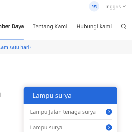
Inggris


ber Daya
Tentang Kami
Hubungi kami

yang dapat disesuaikan (AN-SLZ2)
 AN-SCI-PRO2000/3200
/3200 - 翻译中...
di dinding
AN-SCI-EVO10200 Solar Inverter seri AN-SCI-EVO
Inverter surya seri AN-SCI-ES AN-SCI-ES1000/1500
Lampu Jalan tenaga surya All-In-One Paten (SLV2)
Baterai Lithium pasang dinding seri an-lpb-npro 48V200AH
lam satu hari?
n
Lampu surya
Lampu Jalan tenaga surya

Lampu surya
