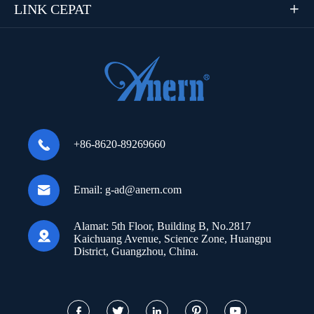
LINK CEPAT


+86-8620-89269660

Email:
g-ad@anern.com
Alamat:
5th Floor, Building B, No.2817

Kaichuang Avenue, Science Zone, Huangpu
District, Guangzhou, China.




